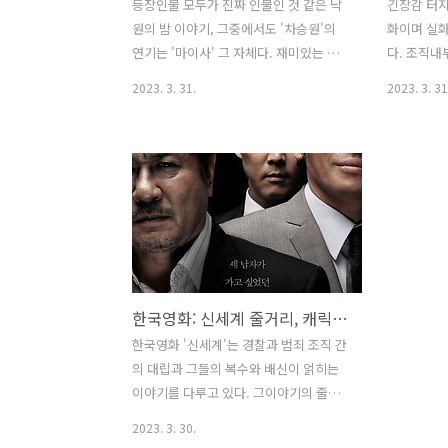
등장인물 모두가 진짜 인물인 것 같은 낙
긴장감 터지
원의 밤 이야기, 그중에서도 '차승원'의
화이며 실
연기는 '마이사' 그 자체다. 재미있는 한
다. 조직내
편을 보고 난 후 후기해 본다. 낙원의 밤
야 한다. 
2023. 3. 31.
2023. 3. 31
이야기 폭력 조직의 행동대장 태구, 거대
경전속에 
폭력조직인 북성파가 영입하고 싶어 하는
볼 수 있다
유능한 인재이다. 그의 직업은 건달이지
트: 첩보영
만 가족과 지인들 앞에서는 자상하고 따
은 불안해했
뜻한 사람이다. 그런 태구에게 가족은 몸
공하기 힘들
이 아픈 누나와 조카뿐이었다. 그런데 누
었기 때문이
나와 조카가 집에 가는 길에 교통사고가
서 여론은 
나고, 누나와 조카 둘 다 사망하게 된다.
는 배우, 
태구는 가장 사랑하는 사람을 잃고 난 후
게 잘 소화
한국영화: 신세계 줄거리, 캐릭터 정보, 해외반응
살고 싶은 의욕을 잃어버리게 된다. 누나
가 완벽하다
와 조카의 장례식이 끝나자마자 태구는
감독은 보는
한국영화 '신세계'는 경찰과 범죄 조직 간
북성파 보스를 찾아간다. 누나의 교통사
멋지게 영화
의 대립과 그들의 복수와 배신이 얽히는
고는 북성파의 짓이라고 생각했기 때문이
1980년대
이야기를 다루고 있다. 그이야기의 줄거
다. 북성파 보스는 누구 짓인지 꼭 밝..
다. 한국 
리와 등장하는 캐릭터들의 정보, 해외반
2023. 3. 30.
응을 살펴보았다. 느와르 한국영화: 신세