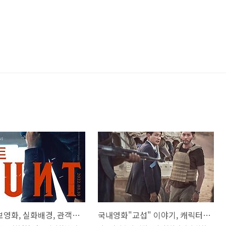
헌트: 첩보영화, 실화배경, 관객반응
국내영화"교섭" 이야기, 캐릭터, 댓글반응