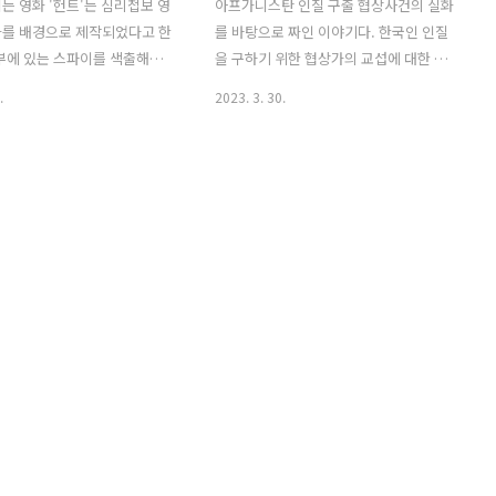
는 영화 '헌트'는 심리첩보 영
아프가니스탄 인질 구출 협상사건의 실화
화를 배경으로 제작되었다고 한
를 바탕으로 짜인 이야기다. 한국인 인질
부에 있는 스파이를 색출해내
을 구하기 위한 협상가의 교섭에 대한 이
박평호와 김정도의 숨 막히는 신
야기이며, 등장하는 캐릭터들의 분석과
.
2023. 3. 30.
배우들의 엄청난 연기 내공을
영화에 대한 댓글의 반응을 살펴본다. 국
. 관객들의 반응도 살펴보자. 헌
내영화 "교섭" 이야기 아프가니스탄, 한
화 영화 제작 처음부터 사람들
적한 시골길을 사람들이 버스를 타고 간
다. 배우출신은 감독으로 성
다. 그들은 관광객이나 평범한 사람들이
 것이라는 편견을 가지고 있
아닌, 선교활동을 하러 간 한국의 교인 들
다. 그런데 영화가 나오고 나
이었다. 한동안 잘 달리던 버스는 갑자기
완전히 바뀌고 말았다. 이정재
멈추게 된다. 순식간에 무장한 괴한들의
감독 두 가지 역할 모두를 완벽하
차량 몇 대가 버스를 둘러싸고 사람들을
해 냈기 때문이다. 비록 이야기
내리라고 위협한다. 운전사는 도망치다
고 할 수는 없겠지만, 이정재
총에 맞아서 사망하게 되고, 나머지 교인
 사람이 눈을 의심할 정도로
들은 무장한 괴한들에게 납치된 뒤 버스
를 표현해 냈다. 이 영화는
는 폭발하게 된다. 한편 한국, 외교부에서
를 배경으로 이야기를 시작한
한국사람들이 납치되었다는 소식을 듣는
대통령은 워싱턴 방문 중에 테..
다. 외교부 직원이었던 정재호는 비행기
로 바로 갈..