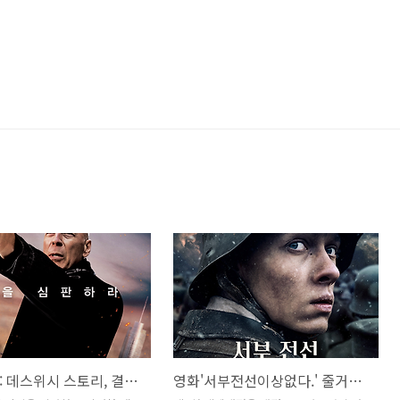
악인심판: 데스위시 스토리, 결말, 원작과 다른점
영화'서부전선이상없다.' 줄거리, 실화, 후기