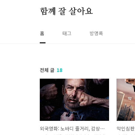
본문 바로가기
함께 잘 살아요
홈
태그
방명록
전체 글
18
외국영화: 노바디 줄거리, 감상평, 명대사