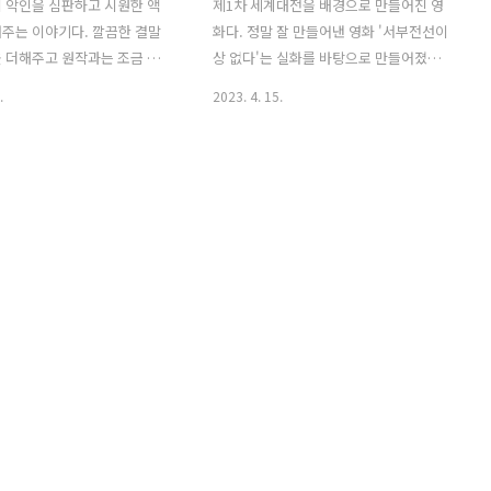
 악인을 심판하고 시원한 액
제1차 세계대전을 배경으로 만들어진 영
주는 이야기다. 깔끔한 결말
화다. 정말 잘 만들어낸 영화 '서부전선이
 더해주고 원작과는 조금 다
상 없다'는 실화를 바탕으로 만들어졌다.
눈에 보인다. 녹슬지 않은 액션
시대적 배경을 고려하여 이야기 속의 교
.
2023. 4. 15.
는 데스위시의 브루스 윌리스를
훈을 깊이 생각해본다. 전쟁의 참혹함을
. 악인심판: 데스위시 스토리
다시 한번 느끼게해준 작품이고, 과거에
 단란하게 보내고 있는 한 가
우리나라가 겪은 역사도 되짚어 본다. 영
 폴의 가족은 딸의 대학 합격과
화 '서부전선이상 없다.' 줄거리 1차 세계
을 축하하기 위해 외식을 하
대전 중 러시아와 프랑스를 상대했던 독
. 그렇지만 외과의사였던 폴
일은 프랑스 파리를 점령하기 위해서 모
을 받고 병원으로 가게 된다.
든 병력을 서부 전선으로 투입하게 되었
 오붓한 시간을 보내게 된다.
지만 프랑스의 엄청난 저항에 부딪친다.
 돌아와서 남편을 위해 케이크
독일과 프랑스의 폭격으로 인해서 10개월
 하는데 뭔가 이상한 느낌을
간 이곳에 떨어진 폭탄만 무려 4천만 발
때, 강도들이 습격하여 돈을 갈
가량 되었다. 수많은 군인들이 전사했지
만 엄마와 딸은 반항한다. 그
만 전쟁은 계속되었다. 어느 날 17살의 아
엄마는 총에 맞아서 사망하고
직 어린 나이의 주인공 파울은 어느 날 전
태에 빠진다. 병원에 있던
쟁 참전을 독려하는 애국자의 강연을 듣
게..