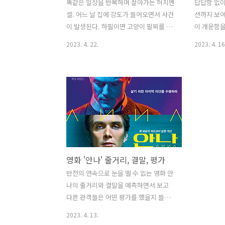
똑같은 일상을 반복하며 살아가는 허치멘
답답함 없이
셀. 어느 날 집에 강도가 들어오면서 사건
션까지 보여
이 발생된다. 하필이면 고양이 팔찌를 가
이 개운함을
지고 간 도둑들을 가만히 두지 않는다. 고
른 점들이 
2023. 4. 22.
2023. 4. 16
양이 팔찌를 찾기 위해 아빠가 출동한다.
을 보여주
아저씨들의 취향을 저격한 영화 이야기와
보니 반갑다
시원하게 감상한 기분과, 영화 속에서 재
주말 아침을
미있게 들리는 대사도 따라 해 본다. 줄거
족이 있다.
리 주인공 허치멘셀은 매일 똑같은 일상
자신의 생일
을 반복하며 지루하게 살아가고 있다. 어
기로 했었다
느 날 밤, 허치는 부엌으로 가는 도중 도둑
은 긴급호출
을 마주한다. 허치는 아내와 아들이 위험
엄마와 딸만
에 처했지만 도둑들에게 반항 한번 하지
그 후 집에
영화 '안나' 줄거리, 결말, 평가
않고 그냥 보내준다. 허치의 아들은 아버
를 만드려고
지의 남자답지 못한 모습에 실망한다. 동
받는다. 그
반전의 연속으로 눈을 뗄 수 없는 영화 안
네 이웃들도 나약한 허치의 모습을 안쓰
취하려 했지
나의 줄거리와 결말을 예측하면서 보고
럽게 생각한다. 그 모습을 본 아들은 더욱
과정에서 
다른 관객들은 어떤 평가를 했을지 들여
상심한다. 허치의 직장동료도 그를 ..
딸은 혼수상
다 본다. 초반부터 집중하면서 본 영화 안
2023. 4. 13.
폴..
나의 줄거리 이야기의 주인공 안나는 절